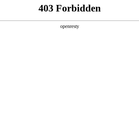
产品及服务
行业解决方案
合作伙伴
投资者关系
称“鼎天国际数码”、“我们”和“我们的”）深知隐私对您的重要性
下文简称“本政策”）。本政策阐述了鼎天国际数码如何处理您的个人数据
码在补充政策中，或者在收集数据时提供的通知中发布。
：